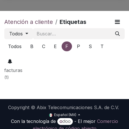
Atención a cliente
Etiquetas
Todos
Todos
B
C
E
F
P
S
T
facturas
(1)
Copyright © Abix Telecomunicaciones S.A. de C.V.
Español (MX)
Con la tecnología de
- El mejor
Comercio
electrónico de código abierto