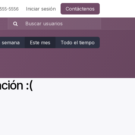
cenos!
Acceso a clientes
Iniciar sesión
Contáctenos
Soporte técnico
Atención a
-555-5556
a semana
Este mes
Todo el tiempo
ción :(