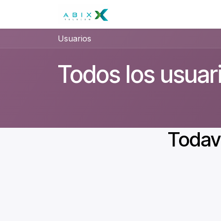
Ir al contenido
Residencial
Negocios
Usuarios
Todos los usuar
Todaví