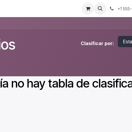
Empresas y Gobierno
Hoteles
Abix As A Service
¡Conó
+1 555
ios
Est
Clasificar por:
a no hay tabla de clasifica