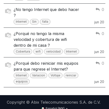
¿No tengo Internet que debo hacer
0
?
Internet
Sin
falla
jun 20
¿Porqué no tengo la misma
0
velocidad y cobertura de wifi
dentro de mi casa ?
Cobertura
wifi
velocidad
Internet
jun 20
¿Porqué debo reiniciar mis equipos
0
para que regrese el Internet?
Internet
Variacion
Voltaje
reinciar
equipos
jun 20
Copyright © Abix Telecomunicaciones S.A. de C.V.
Español (MX)