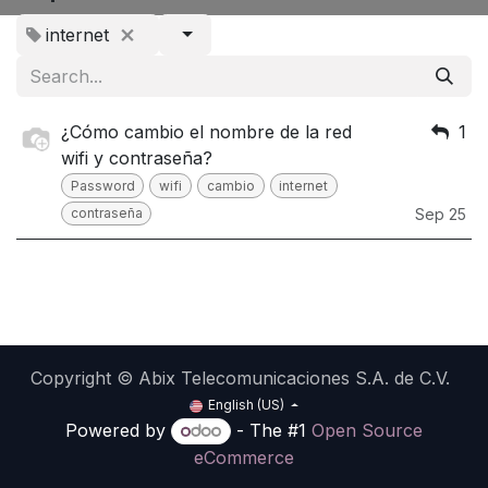
internet
¿Cómo cambio el nombre de la red
1
wifi y contraseña?
Password
wifi
cambio
internet
contraseña
Sep 25
Copyright © Abix Telecomunicaciones S.A. de C.V.
English (US)
Powered by
- The #1
Open Source
eCommerce