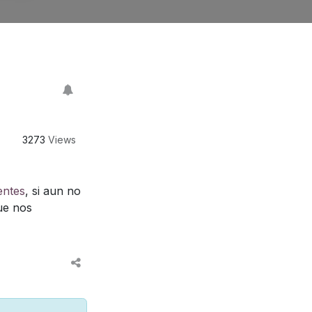
3273
Views
entes
, si aun no
ue nos