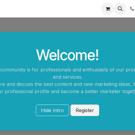
Empresas y Gobierno
Hoteles
Abix As A Service
¡Conó
Welcome!
 community is for professionals and enthusiasts of our pro
and services.
re and discuss the best content and new marketing ideas, b
r professional profile and become a better marketer toget
Hide Intro
Register