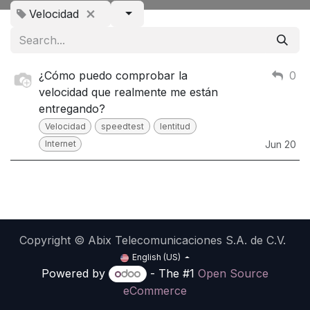
Velocidad
¿Cómo puedo comprobar la
0
velocidad que realmente me están
entregando?
Velocidad
speedtest
lentitud
Internet
Jun 20
Copyright © Abix Telecomunicaciones S.A. de C.V.
English (US)
Powered by
- The #1
Open Source
eCommerce